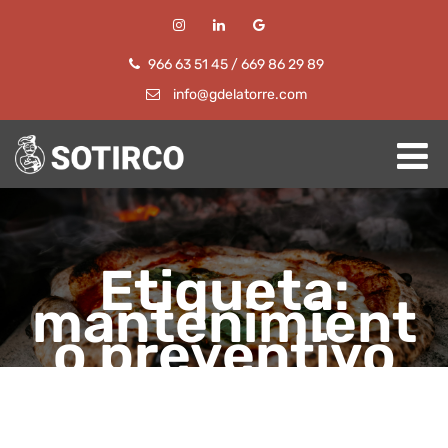
966 63 51 45
/
669 86 29 89
info@gdelatorre.com
Etiqueta:
mantenimient
o preventivo