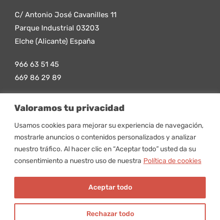
C/ Antonio José Cavanilles 11
Parque Industrial 03203
Elche (Alicante) España
966 63 51 45
669 86 29 89
info@gdelatorre.com
Valoramos tu privacidad
Maquinaria pizzería profesional Alicante
Usamos cookies para mejorar su experiencia de navegación,
mostrarle anuncios o contenidos personalizados y analizar
nuestro tráfico. Al hacer clic en “Aceptar todo” usted da su
consentimiento a nuestro uso de nuestra
Política de cookies
© Copyright 2025 G. De la Torre |
Aviso legal y Privacidad
|
Aceptar todo
Accesibilidad
.
Diseñado por
Citiservi Media
Rechazar todo