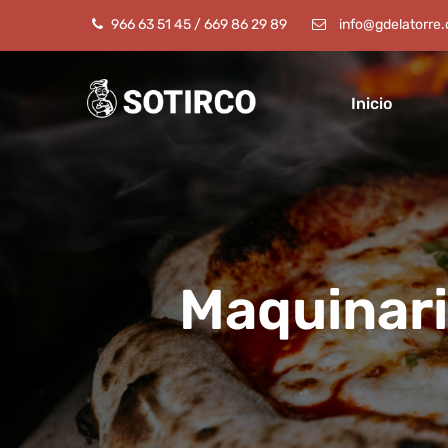
966 63 51 45
/
669 86 29 89
info@gdelatorre
Inicio
Maquinari