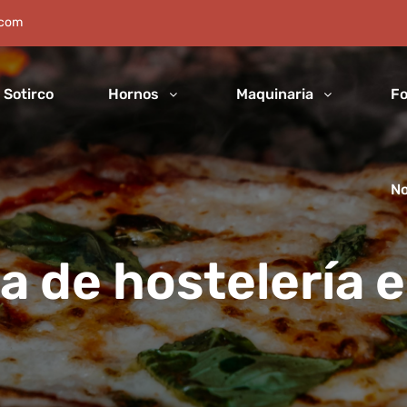
.com
Sotirco
Hornos
Maquinaria
Fo
No
a de hostelería e