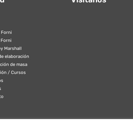
 Forni
 Forni
y Marshall
e elaboración
ción de masa
ión / Cursos
os
s
to